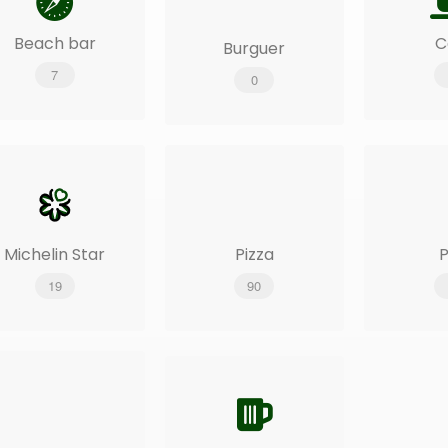
Beach bar
C
Burguer
7
0
Michelin Star
Pizza
19
90