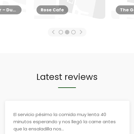
McGettigan’s Bar – Dubai
Rose Cafe
The G
Latest reviews
El servicio pésimo la comida muy lenta 40
minutos esperando y nos llegó la carne antes
que la ensaladilla nos...