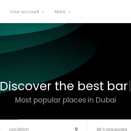
Your account
More
cover the best
restau
Most popular places in Dubai
All Categories