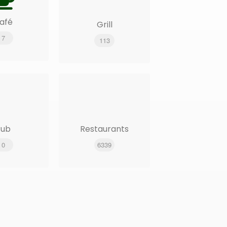
afé
Grill
7
113
Pub
Restaurants
0
6339