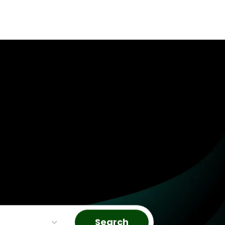
ran
|
Search