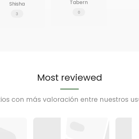
Tabern
Shisha
0
3
Most reviewed
itios con más valoración entre nuestros us